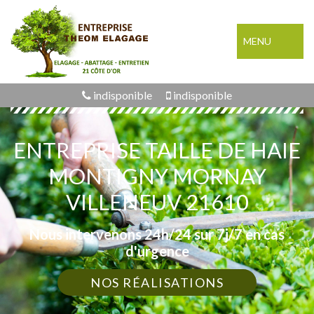
MENU
indisponible
indisponible
ENTREPRISE TAILLE DE HAIE
MONTIGNY MORNAY
VILLENEUV 21610
Nous intervenons 24h/24 sur 7j/7 en cas
d'urgence
NOS RÉALISATIONS