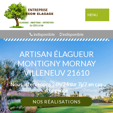
MENU
indisponible
indisponible
ARTISAN ÉLAGUEUR
MONTIGNY MORNAY
VILLENEUV 21610
Nous intervenons 24h/24 sur 7j/7 en cas
d'urgence
NOS RÉALISATIONS