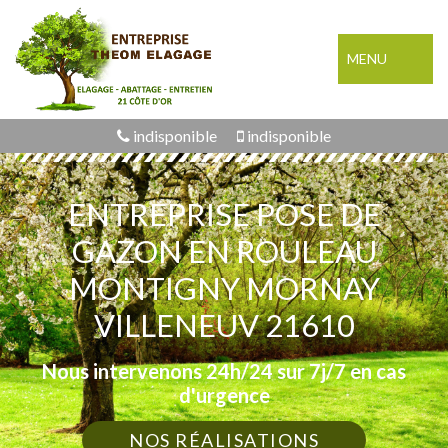
MENU
indisponible
indisponible
ENTREPRISE POSE DE
GAZON EN ROULEAU
MONTIGNY MORNAY
VILLENEUV 21610
Nous intervenons 24h/24 sur 7j/7 en cas
d'urgence
NOS RÉALISATIONS