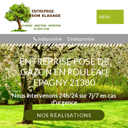
MENU
indisponible
indisponible
ENTREPRISE POSE DE
GAZON EN ROULEAU
EPAGNY 21380
Nous intervenons 24h/24 sur 7j/7 en cas
d'urgence
NOS RÉALISATIONS