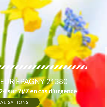
EUR EPAGNY 21380
4 sur 7j/7 en cas d'urgence
ÉALISATIONS