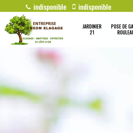
indisponible
indisponible
JARDINIER
POSE DE G
21
ROULEA