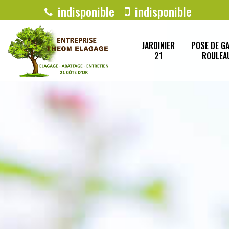
indisponible
indisponible
JARDINIER
POSE DE G
21
ROULEA