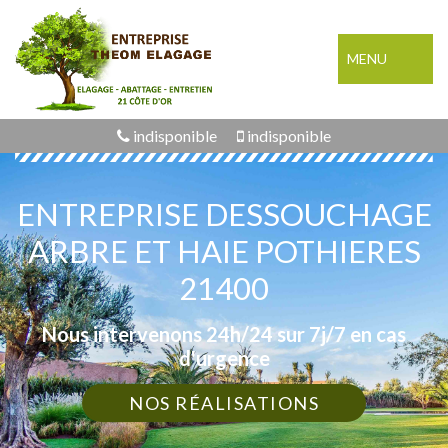
MENU
indisponible
indisponible
ENTREPRISE DESSOUCHAGE
ARBRE ET HAIE POTHIERES
21400
Nous intervenons 24h/24 sur 7j/7 en cas
d'urgence
NOS RÉALISATIONS