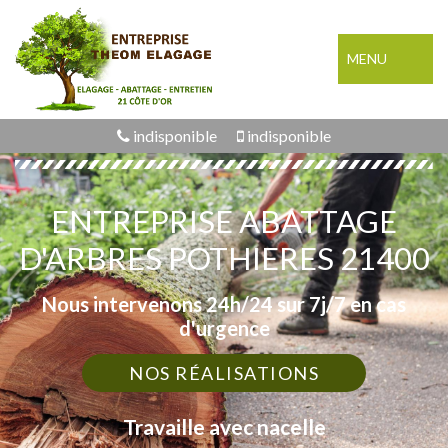
MENU
indisponible
indisponible
ENTREPRISE ABATTAGE
D'ARBRES POTHIERES 21400
Nous intervenons 24h/24 sur 7j/7 en cas
d'urgence
NOS RÉALISATIONS
Travaille avec nacelle