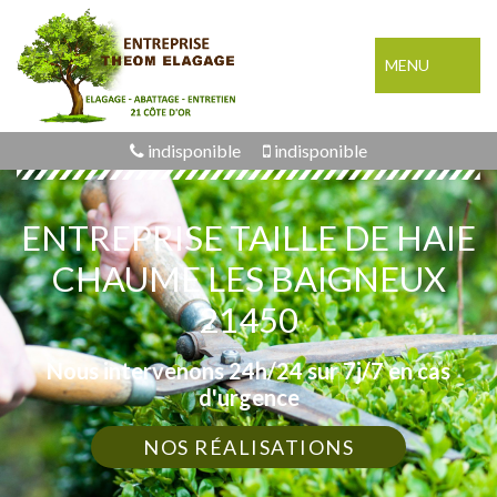
MENU
indisponible
indisponible
ENTREPRISE TAILLE DE HAIE
CHAUME LES BAIGNEUX
21450
Nous intervenons 24h/24 sur 7j/7 en cas
d'urgence
NOS RÉALISATIONS