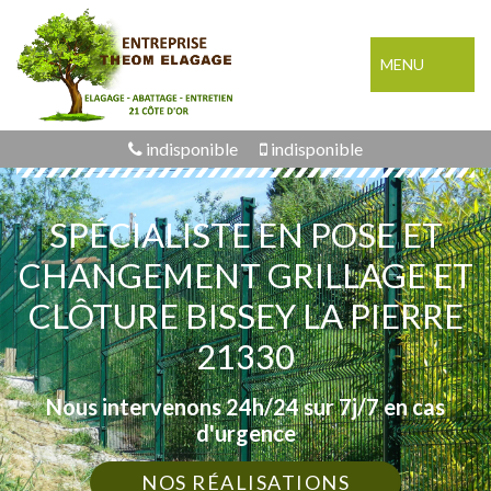
MENU
indisponible
indisponible
SPÉCIALISTE EN POSE ET
CHANGEMENT GRILLAGE ET
CLÔTURE BISSEY LA PIERRE
21330
Nous intervenons 24h/24 sur 7j/7 en cas
d'urgence
NOS RÉALISATIONS