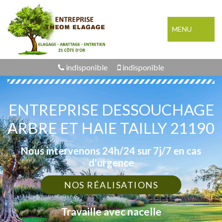
MENU
indisponible
indisponible
ENTREPRISE DESSOUCHAGE
ARBRE ET HAIE TAILLY 21190
Nous intervenons 24h/24 sur 7j/7 en cas
d'urgence
NOS RÉALISATIONS
Travaille avec nacelle