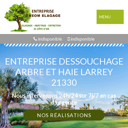
MENU
indisponible
indisponible
ENTREPRISE DESSOUCHAGE
ARBRE ET HAIE LARREY
21330
Nous intervenons 24h/24 sur 7j/7 en cas
d'urgence
NOS RÉALISATIONS