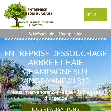
MENU
indisponible
indisponible
ENTREPRISE DESSOUCHAGE
ARBRE ET HAIE
CHAMPAGNE SUR
VINGEANNE 21310
Nous intervenons 24h/24 sur 7j/7 en cas
d'urgence
NOS RÉALISATIONS