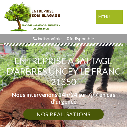
MENU
indisponible
indisponible
ENTREPRISE ABATTAGE
D'ARBRES UNCEY LE FRANC
21350
Nous intervenons 24h/24 sur 7j/7 en cas
d'urgence
NOS RÉALISATIONS