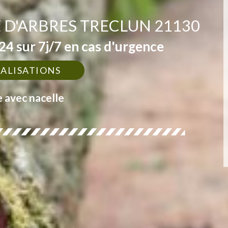
 D'ARBRES TRECLUN 21130
4 sur 7j/7 en cas d'urgence
ÉALISATIONS
e avec nacelle