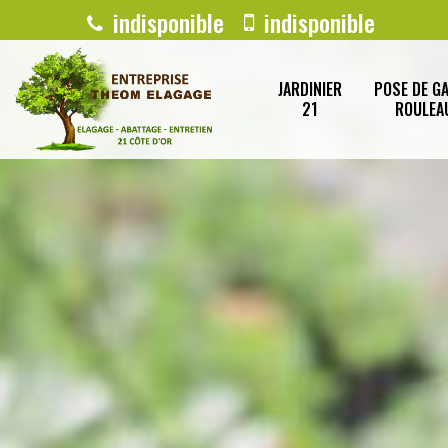
indisponible
indisponible
JARDINIER
POSE DE G
21
ROULEA