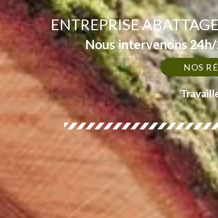
ENTREPRISE ABATTAGE
Nous intervenons 24h/2
NOS R
Travaill