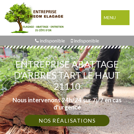
MENU
indisponible
indisponible
ENTREPRISE ABATTAGE
D'ARBRES TART LE HAUT
21110
Nous intervenons 24h/24 sur 7j/7 en cas
d'urgence
NOS RÉALISATIONS