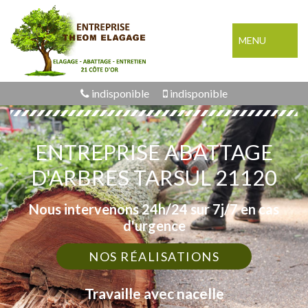
MENU
indisponible
indisponible
ENTREPRISE ABATTAGE
D'ARBRES TARSUL 21120
Nous intervenons 24h/24 sur 7j/7 en cas
d'urgence
NOS RÉALISATIONS
Travaille avec nacelle