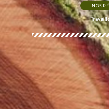
NOS R
Travaill