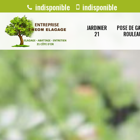
indisponible
indisponible
JARDINIER
POSE DE G
21
ROULEA