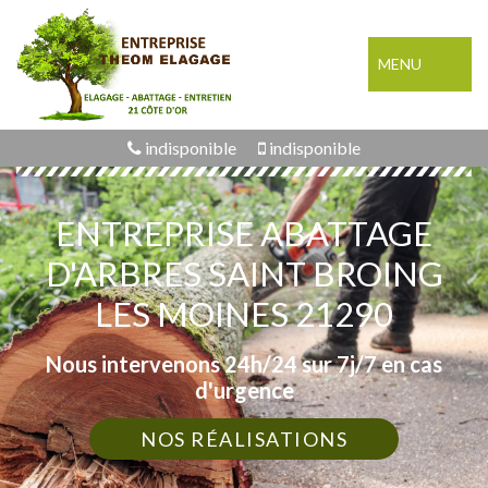
MENU
indisponible
indisponible
ENTREPRISE ABATTAGE
D'ARBRES SAINT BROING
LES MOINES 21290
Nous intervenons 24h/24 sur 7j/7 en cas
d'urgence
NOS RÉALISATIONS