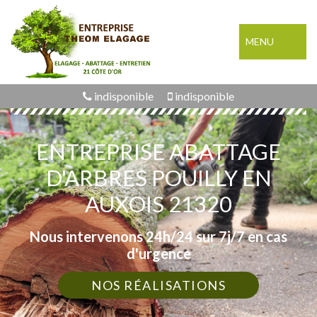
MENU
indisponible
indisponible
ENTREPRISE ABATTAGE
D'ARBRES POUILLY EN
AUXOIS 21320
Nous intervenons 24h/24 sur 7j/7 en cas
d'urgence
NOS RÉALISATIONS