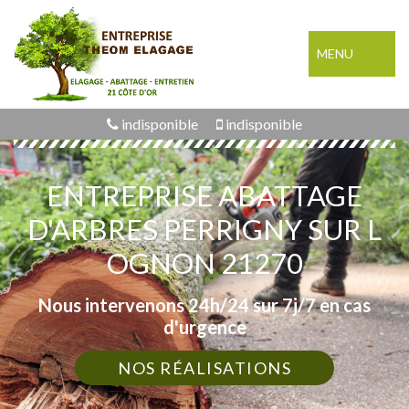
MENU
indisponible
indisponible
ENTREPRISE ABATTAGE
D'ARBRES PERRIGNY SUR L
OGNON 21270
Nous intervenons 24h/24 sur 7j/7 en cas
d'urgence
NOS RÉALISATIONS