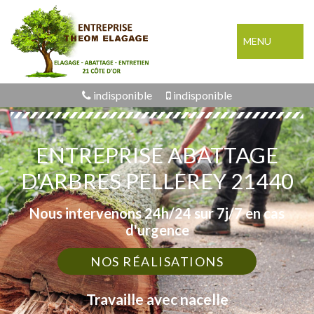
MENU
indisponible
indisponible
ENTREPRISE ABATTAGE
D'ARBRES PELLEREY 21440
Nous intervenons 24h/24 sur 7j/7 en cas
d'urgence
NOS RÉALISATIONS
Travaille avec nacelle