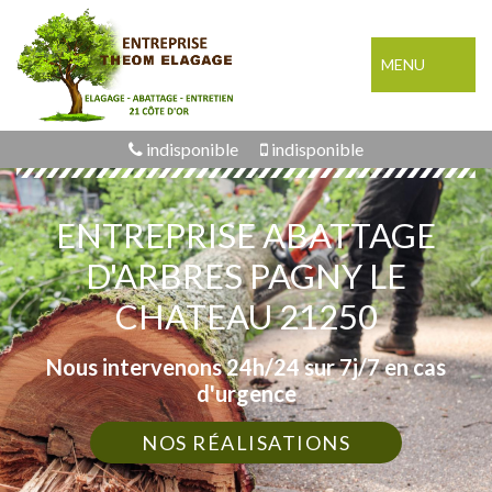
MENU
indisponible
indisponible
ENTREPRISE ABATTAGE
D'ARBRES PAGNY LE
CHATEAU 21250
Nous intervenons 24h/24 sur 7j/7 en cas
d'urgence
NOS RÉALISATIONS