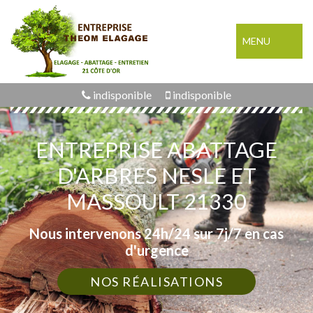
MENU
indisponible
indisponible
ENTREPRISE ABATTAGE
D'ARBRES NESLE ET
MASSOULT 21330
Nous intervenons 24h/24 sur 7j/7 en cas
d'urgence
NOS RÉALISATIONS