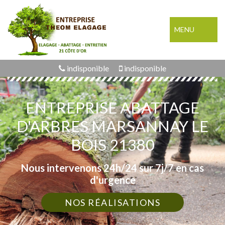
MENU
indisponible
indisponible
ENTREPRISE ABATTAGE
D'ARBRES MARSANNAY LE
BOIS 21380
Nous intervenons 24h/24 sur 7j/7 en cas
d'urgence
NOS RÉALISATIONS