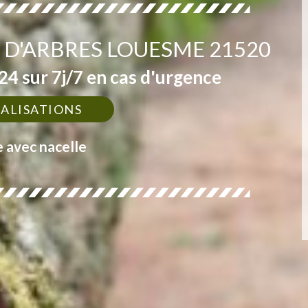
 D'ARBRES LOUESME 21520
4 sur 7j/7 en cas d'urgence
ÉALISATIONS
e avec nacelle