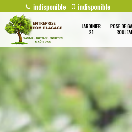
indisponible
indisponible
JARDINIER
POSE DE G
21
ROULEA