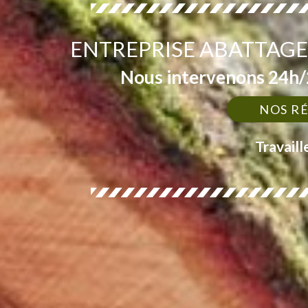
ENTREPRISE ABATTAGE
Nous intervenons 24h/2
NOS R
Travaill