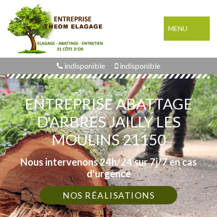
MENU
indisponible
indisponible
ENTREPRISE ABATTAGE
D'ARBRES JAILLY LES
MOULINS 21150
Nous intervenons 24h/24 sur 7j/7 en cas
d'urgence
NOS RÉALISATIONS