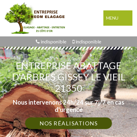
MENU
indisponible
indisponible
ENTREPRISE ABATTAGE
D'ARBRES GISSEY LE VIEIL
21350
Nous intervenons 24h/24 sur 7j/7 en cas
d'urgence
NOS RÉALISATIONS