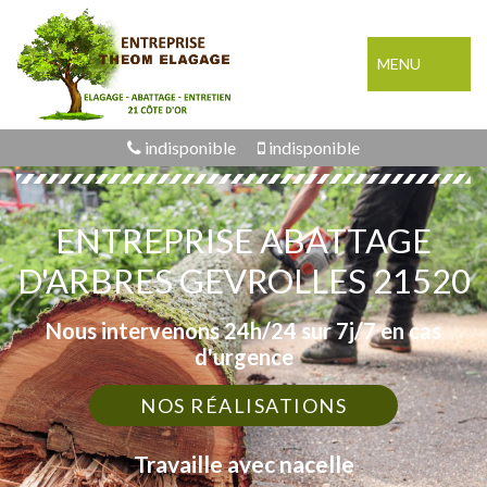
MENU
indisponible
indisponible
ENTREPRISE ABATTAGE
D'ARBRES GEVROLLES 21520
Nous intervenons 24h/24 sur 7j/7 en cas
d'urgence
NOS RÉALISATIONS
Travaille avec nacelle