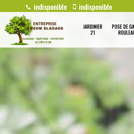
indisponible
indisponible
JARDINIER
POSE DE G
21
ROULEA