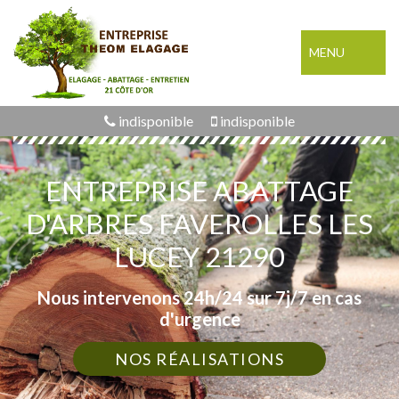
MENU
indisponible
indisponible
ENTREPRISE ABATTAGE
D'ARBRES FAVEROLLES LES
LUCEY 21290
Nous intervenons 24h/24 sur 7j/7 en cas
d'urgence
NOS RÉALISATIONS