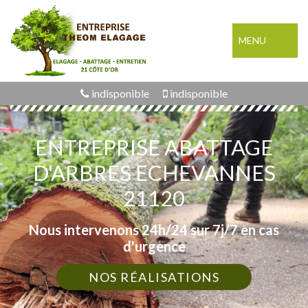
MENU
indisponible
indisponible
ENTREPRISE ABATTAGE
D'ARBRES ECHEVANNES
21120
Nous intervenons 24h/24 sur 7j/7 en cas
d'urgence
NOS RÉALISATIONS