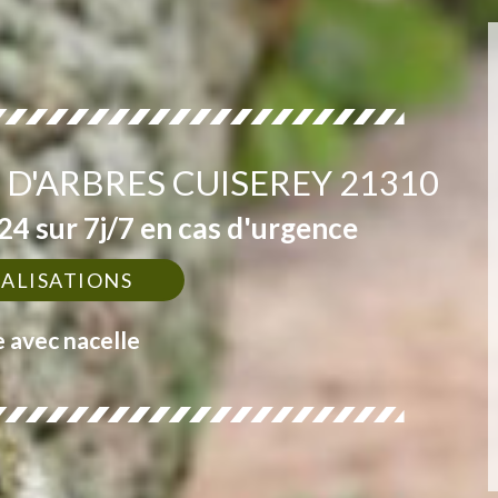
D'ARBRES CUISEREY 21310
4 sur 7j/7 en cas d'urgence
ÉALISATIONS
e avec nacelle