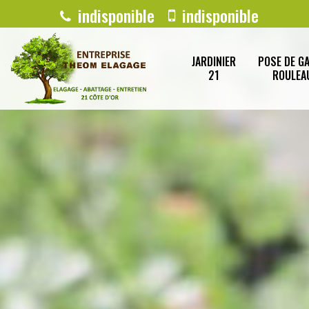
indisponible
indisponible
JARDINIER
POSE DE G
21
ROULEA