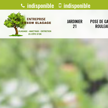
indisponible
indisponible
JARDINIER
POSE DE G
21
ROULEA