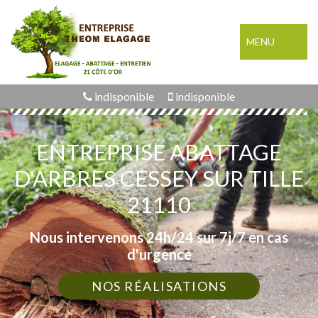
MENU
indisponible
indisponible
ENTREPRISE ABATTAGE
D'ARBRES CESSEY SUR TILLE
21110
Nous intervenons 24h/24 sur 7j/7 en cas
d'urgence
NOS RÉALISATIONS