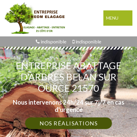
MENU
indisponible
indisponible
ENTREPRISE ABATTAGE
D'ARBRES BELAN SUR
OURCE 21570
Nous intervenons 24h/24 sur 7j/7 en cas
d'urgence
NOS RÉALISATIONS