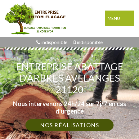
MENU
indisponible
indisponible
ENTREPRISE ABATTAGE
D'ARBRES AVELANGES
21120
Nous intervenons 24h/24 sur 7j/7 en cas
d'urgence
NOS RÉALISATIONS