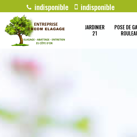
indisponible
indisponible
JARDINIER
POSE DE G
21
ROULEA