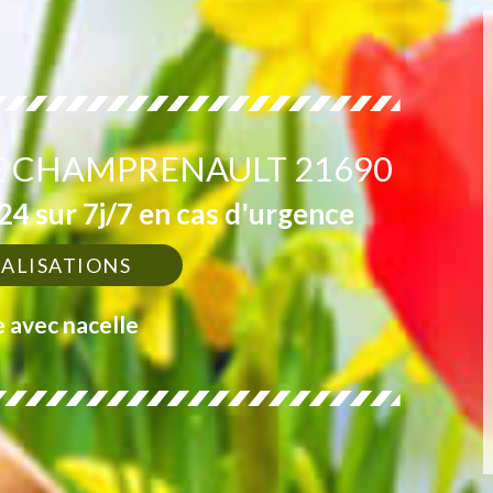
E CHAMPRENAULT 21690
4 sur 7j/7 en cas d'urgence
ÉALISATIONS
e avec nacelle