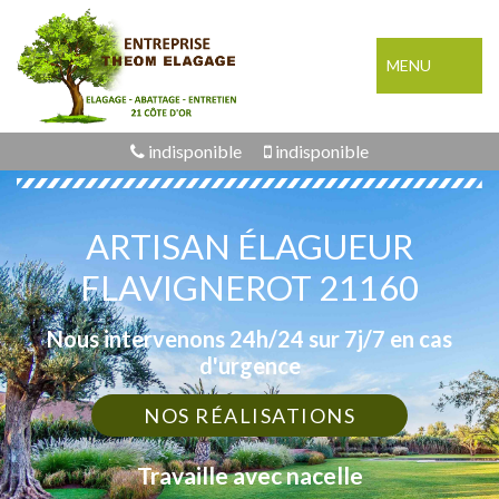
MENU
indisponible
indisponible
ARTISAN ÉLAGUEUR
FLAVIGNEROT 21160
Nous intervenons 24h/24 sur 7j/7 en cas
d'urgence
NOS RÉALISATIONS
Travaille avec nacelle