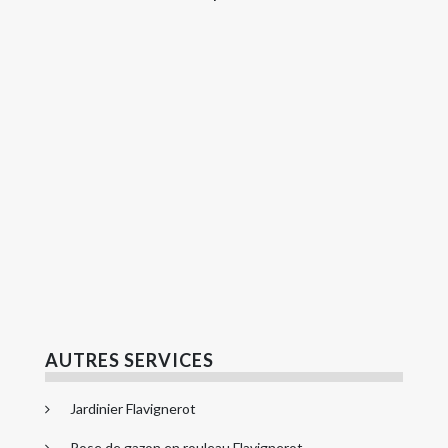
AUTRES SERVICES
Jardinier Flavignerot
Pose de gazon en rouleau Flavignerot