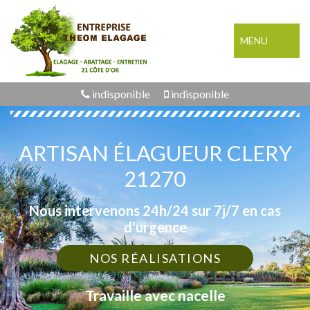
MENU
indisponible
indisponible
ARTISAN ÉLAGUEUR CLERY
21270
Nous intervenons 24h/24 sur 7j/7 en cas
d'urgence
NOS RÉALISATIONS
Travaille avec nacelle